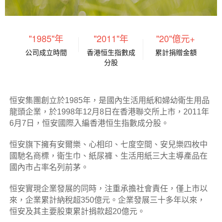
"
1985
"年
"
2011
"年
"
20
"億元+
公司成立時間
香港恒生指數成
累計捐贈金額
分股
恒安集團創立於
年，是國內生活用紙和婦幼衛生用品
1985
龍頭企業
，於
年
月
日在香港聯交所上市，
年
1998
12
8
2011
月
日，恒安國際入編香港恒生指數成分股。
6
7
恒安旗下擁有安爾樂、心相印、七度空間、安兒樂四枚中
國馳名商標，衛生巾、紙尿褲、生活用紙三大主導產品在
國內市占率名列前茅。
恒安實現企業發展的同時，注重承擔社會責任，僅上市以
來，企業累計納稅超
億元。企業發展三十多年以來，
350
恒安及其主要股東累計捐款超
億元。
20