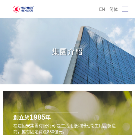
EN
简体
集團介紹
1985
創立於
年
福建恒安集團有限公司 是生活用紙和婦幼衛生用品製造
商，擁有固定資產380億元。