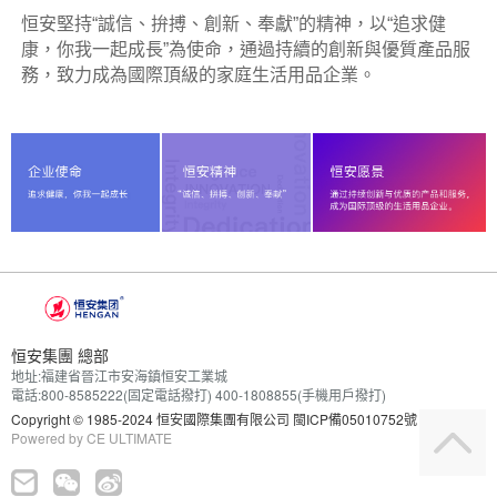
恒安堅持
誠信、拚搏、創新、奉獻
的精神，以
追求健
“
”
“
康，你我一起成長
為使命，通過持續的創新與優質產品服
”
務，致力成為國際頂級的家庭生活用品企業。
恒安集團 總部
地址:福建省晉江市安海鎮恒安工業城
電話:800-8585222(固定電話撥打) 400-1808855(手機用戶撥打)
Copyright
© 1985-2024 恒安國際集團有限公司
閩ICP備05010752號
Powered by
CE ULTIMATE