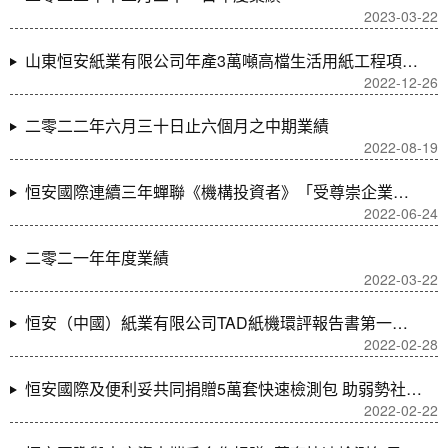
2023-03-22
山東恒安紙業有限公司年產3萬噸高檔生活用紙工程項目報批前公示
2022-12-26
二零二二年六月三十日止六個月之中期業績
2022-08-19
恒安國際連續三年蟬聯《機構投資者》「受尊崇企業」名銜及多項「亞洲最佳企業管理團隊」殊榮
2022-06-24
二零二一年年度業績
2022-03-22
恒安（中國）紙業有限公司TAD紙機環評報告書第一次公示
2022-02-28
恒安國際及便利妥共同捐贈5萬套快速檢測包 助弱勢社群抗疫共渡難關
2022-02-22